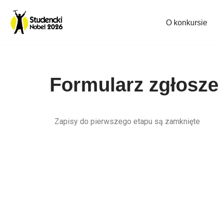
O konkursie
Przejdź
do
treści
Formularz zgłosz
Zapisy do pierwszego etapu są zamknięte