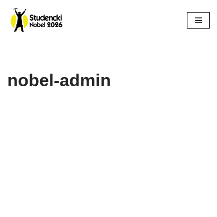
Przejdź
do
treści
nobel-admin